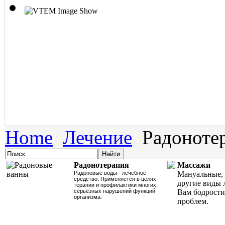
Home
Лечение
Радоноте
Радонотерапия
Массажи
Радоновые воды - лечебное
Мануальные, 
средство. Применяется в целях
другие виды 
терапии и профилактики многих,
серьёзных нарушений функций
Вам бодрости
организма.
проблем.