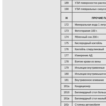
189
УЗИ поверхностно распол
190
УЗИ плевральных синусо
XI
ПРОЧИЕ П
172
Минеральная вода 1 литр
173
Фитотерапия 100 г.
174
Яблочный сок 200 г.
175
Кислородный коктейль
176
Коктейль спирулиновый
177
Измерение АД
178
Взятие крови из вены
179
Инъекции внутривенные
180
Инъекции внутримышеч
181
Внутривенное вливание
181а
Кондиционер
181б
Биллиардный стол больш
181в
Биллиардный стол малый
181г
Стоянка автомобиля