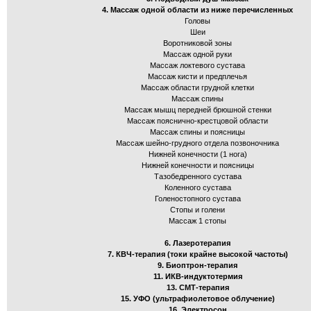
4. Массаж одной области из ниже перечисленных
Головы
Шеи
Воротниковой зоны
Массаж одной руки
Массаж локтевого сустава
Массаж кисти и предплечья
Массаж области грудной клетки
Массаж спины
Массаж мышц передней брюшной стенки
Массаж пояснично-крестцовой области
Массаж спины и поясницы
Массаж шейно-грудного отдела позвоночника
Нижней конечности (1 нога)
Нижней конечности и поясницы
Тазобедренного сустава
Коленного сустава
Голеностопного сустава
Стопы и голени
Массаж 1 стопы
6. Лазеротерапия
7. КВЧ-терапия (токи крайне высокой частоты)
9. Биоптрон-терапия
11. ИКВ-индуктотермия
13. СМТ-терапия
15. УФО (ультрафиолетовое облучение)
16. Электросон