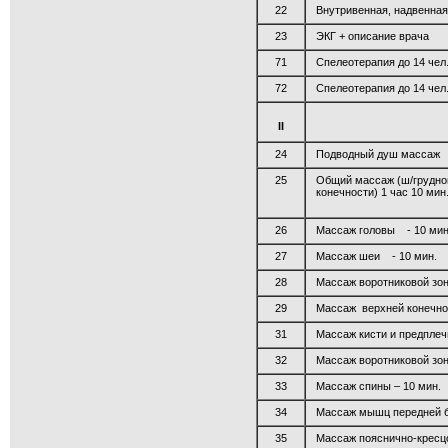
22
Внутривенная, надвенная
23
ЭКГ + описание врача
71
Спелеотерапия до 14 чел.
72
Спелеотерапия до 14 чел.
II
24
Подводный душ массаж
25
Общий массаж (ш/грудной
конечности) 1 час 10 мин
26
Массаж головы - 10 мин
27
Массаж шеи - 10 мин.
28
Массаж воротниковой зон
29
Массаж верхней конечнос
31
Массаж кисти и предплеч
32
Массаж воротниковой зон
33
Массаж спины – 10 мин.
34
Массаж мышц передней б
35
Массаж пояснично-кресцо