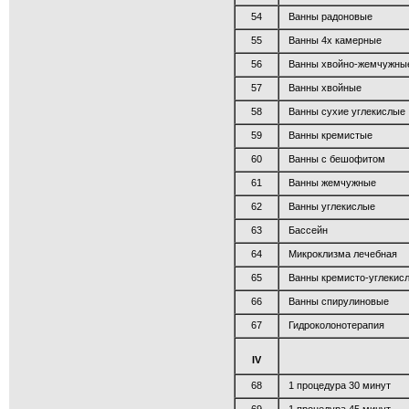
54
Ванны радоновые
55
Ванны 4х камерные
56
Ванны хвойно-жемчужны
57
Ванны хвойные
58
Ванны сухие углекислые
59
Ванны кремистые
60
Ванны с бешофитом
61
Ванны жемчужные
62
Ванны углекислые
63
Бассейн
64
Микроклизма лечебная
65
Ванны кремисто-углекис
66
Ванны спирулиновые
67
Гидроколонотерапия
IV
68
1 процедура 30 минут