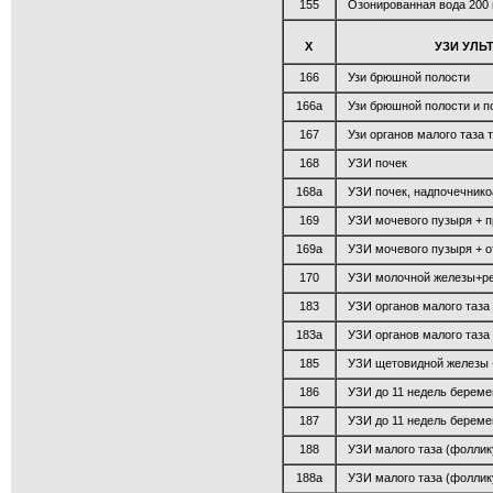
155
Озонированная вода 200 
X
УЗИ УЛЬ
166
Узи брюшной полости
166а
Узи брюшной полости и п
167
Узи органов малого таза
168
УЗИ почек
168а
УЗИ почек, надпочечнико
169
УЗИ мочевого пузыря + п
169а
УЗИ мочевого пузыря + о
170
УЗИ молочной железы+ре
183
УЗИ органов малого таза
183а
УЗИ органов малого таза
185
УЗИ щетовидной железы 
186
УЗИ до 11 недель береме
187
УЗИ до 11 недель береме
188
УЗИ малого таза (фоллик
188а
УЗИ малого таза (фоллик