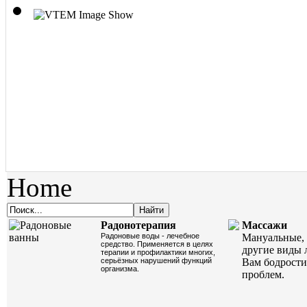
Home
Радонотерапия
Массажи
Радоновые воды - лечебное
Мануальные, 
средство. Применяется в целях
другие виды 
терапии и профилактики многих,
серьёзных нарушений функций
Вам бодрости
организма.
проблем.