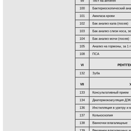
99
Тест на антиген
100
Бактериоскопический ана
101
Амилаза крови
102
Бак анализ кала (посев)
103
Бак анализ слизи носа, зе
104
Бак анализ мочи (посев)
105
Анализ на гормоны, за 1 
108
ПСА
VI
РЕНТГЕ
132
Зуба
VII
133
Консультативный прием
134
Диатермокоагуляция ДЭК
136
Инстилляция в уретру и 
137
Колькоскопия
138
Ванночки влагалищные
139
Введенеи влагалищных и