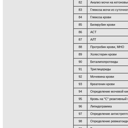
82
Анализ мочи на кетоновы
83
Глюкоза мочи из суточно
84
Глюкоза крови
85
Билирубин крови
86
АСТ
87
АЛТ
88
Протробин крови, МНО
89
Холестерин крови
90
Беталипопротеиды
91
Триглицериды
92
Мочевина крови
93
Креатенин крови
94
Определение мочевой ки
95
Кровь на "С" реактивный 
96
Липидограмма
97
Определение антистрепт
98
Определение ревматоидн