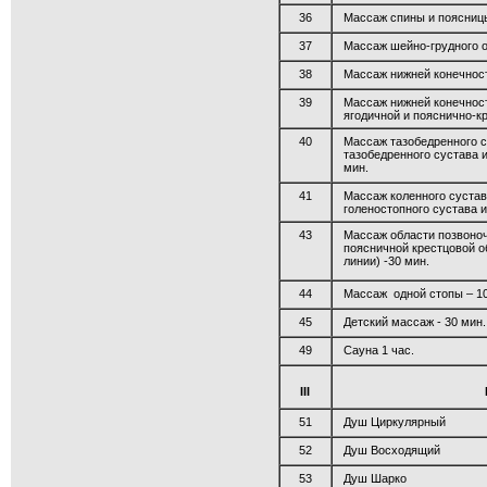
36
Массаж спины и поясницы
37
Массаж шейно-грудного о
38
Массаж нижней конечности
39
Массаж нижней конечност
ягодичной и пояснично-кр
40
Массаж тазобедренного с
тазобедренного сустава 
мин.
41
Массаж коленного сустав
голеностопного сустава и
43
Массаж области позвоноч
поясничной крестцовой о
линии) -30 мин.
44
Массаж одной стопы – 10
45
Детский массаж - 30 мин.
49
Сауна 1 час.
III
51
Душ Циркулярный
52
Душ Восходящий
53
Душ Шарко