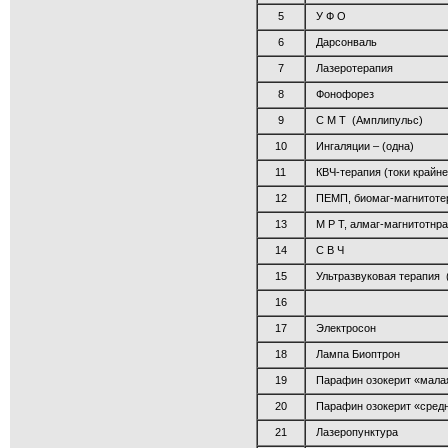
5
У Ф О
6
Дарсонваль
7
Лазеротерапия
8
Фонофорез
9
С М Т (Амплипульс)
10
Ингаляции – (одна)
11
КВЧ-терапия (токи крайн
12
ПЕМП, биомаг-магнитоте
13
М Р Т, алмаг-магнитотнр
14
С В Ч
15
Ультразвуковая терапия 
16
17
Электросон
18
Лампа Биоптрон
19
Парафин озокерит «мала
20
Парафин озокерит «сред
21
Лазеропунктура