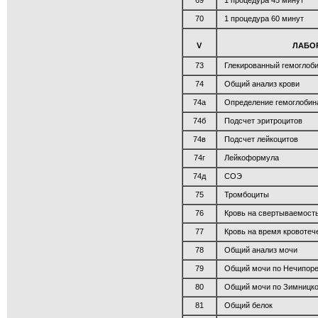
69
1 процедура 45 минут
70
1 процедура 60 минут
V
ЛАБО
73
Глекированный гемоглоб
74
Общий анализ крови
74а
Определение гемоглобин
74б
Подсчет эритроцитов
74в
Подсчет лейкоцитов
74г
Лейкоформула
74д
СОЭ
75
Тромбоциты
76
Кровь на свертываемост
77
Кровь на время кровотеч
78
Общий анализ мочи
79
Общий мочи по Нечипоре
80
Общий мочи по Зимницк
81
Общий белок