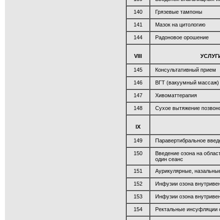
140
Грязевые тампоны
141
Мазок на цитологию
144
Радоновое орошение
VIII
УСЛУГ
145
Консультативный прием
146
ВГТ (вакуумный массаж) 
147
Хивоматтерапия
148
Сухое вытяжение позвон
IX
149
Паравертибральное введе
150
Введение озона на область
один сеанс
151
Аурикулярные, назальны
152
Инфузии озона внутривен
153
Инфузии озона внутривен
154
Ректальные инсуфляции с