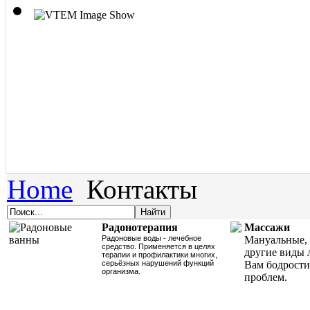
Home
Контакты
Радонотерапия
Массажи
Радоновые воды - лечебное
Мануальные, 
средство. Применяется в целях
другие виды 
терапии и профилактики многих,
серьёзных нарушений функций
Вам бодрости
организма.
проблем.