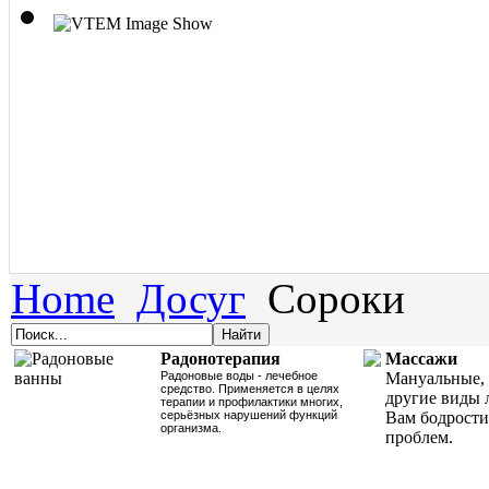
Home
Досуг
Сороки
Радонотерапия
Массажи
Радоновые воды - лечебное
Мануальные, 
средство. Применяется в целях
другие виды 
терапии и профилактики многих,
серьёзных нарушений функций
Вам бодрости
организма.
проблем.