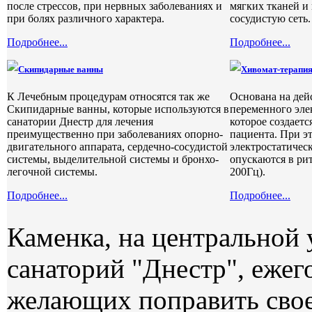
после стрессов, при нервных заболеваниях и
мягких тканей и
при болях различного характера.
сосудистую сеть.
Подробнее...
Подробнее...
Скипидарные ванны
Хивомат-терапи
К Лечебным процедурам относятся так же
Основана на де
Скипидарные ванны, которые используются в
переменного эле
санатории Днестр для лечения
которое создаетс
преимущественно при заболеваниях опорно-
пациента. При э
двигательного аппарата, сердечно-сосудистой
электростатичес
системы, выделительной системы и бронхо-
опускаются в рит
легочной системы.
200Гц).
Подробнее...
Подробнее...
Каменка, на центральной 
санаторий "Днестр", ежег
желающих поправить свое